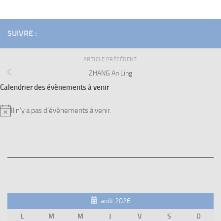
SUIVRE :
ARTICLE PRÉCÉDENT
ZHANG An Ling
Calendrier des évènements à venir
Il n’y a pas d’évènements à venir.
Notice
août 2026
L
M
M
J
V
S
D