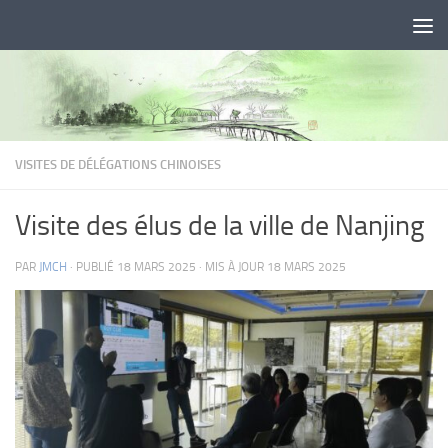
Skip to content
VISITES DE DÉLÉGATIONS CHINOISES
Visite des élus de la ville de Nanjing
PAR
JMCH
· PUBLIÉ
18 MARS 2025
· MIS À JOUR
18 MARS 2025