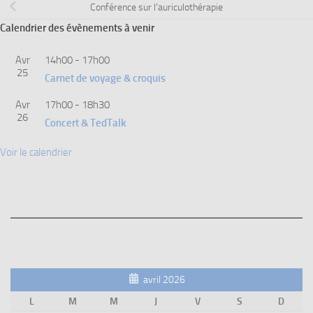
Conférence sur l’auriculothérapie
Calendrier des évènements à venir
Avr
14h00
-
17h00
25
Carnet de voyage & croquis
Avr
17h00
-
18h30
26
Concert & TedTalk
Voir le calendrier
avril 2026
L
M
M
J
V
S
D