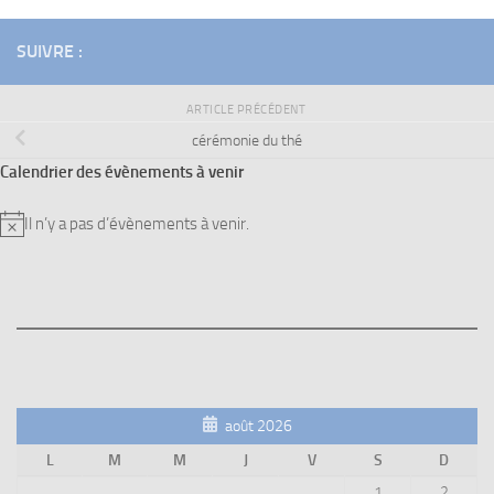
SUIVRE :
ARTICLE PRÉCÉDENT
cérémonie du thé
Calendrier des évènements à venir
Il n’y a pas d’évènements à venir.
Notice
août 2026
L
M
M
J
V
S
D
1
2