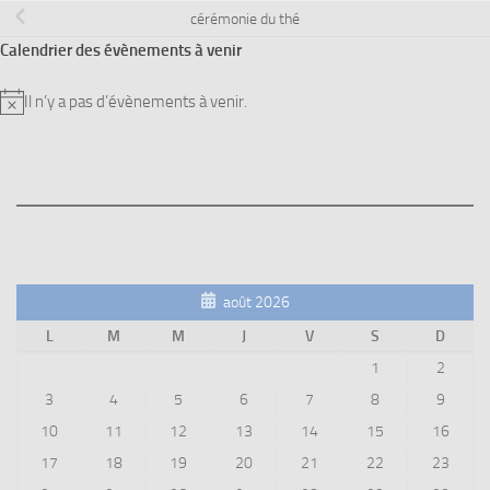
cérémonie du thé
Calendrier des évènements à venir
Il n’y a pas d’évènements à venir.
Notice
août 2026
L
M
M
J
V
S
D
1
2
3
4
5
6
7
8
9
10
11
12
13
14
15
16
17
18
19
20
21
22
23