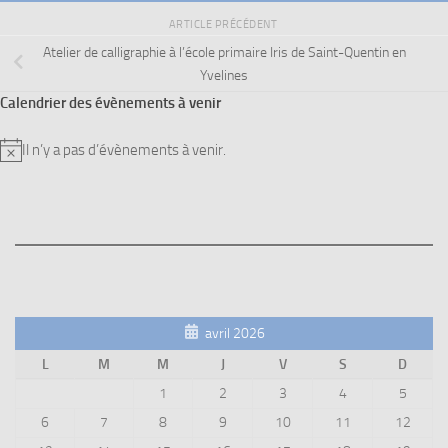
ARTICLE PRÉCÉDENT
Atelier de calligraphie à l’école primaire Iris de Saint-Quentin en
Yvelines
Calendrier des évènements à venir
Il n’y a pas d’évènements à venir.
Notice
avril 2026
L
M
M
J
V
S
D
1
2
3
4
5
6
7
8
9
10
11
12