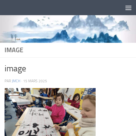
Skip to content
IMAGE
image
PAR
JMCH
·
15 MARS 2025