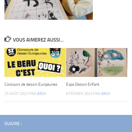
VOUS AIMEREZ AUSSI...
Expo Dessin Enfant
Concours de dessin Eurojeunes
8 FÉVRIER 2023
PAR
JMCH
25 AOÛT 2022
PAR
JMCH
SUIVRE :