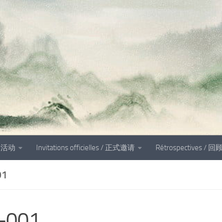
és 活动
Invitations officielles / 正式邀请
Rétrospectives / 回
01
b-001