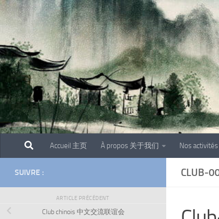
Skip to content
Accueil 主页
À propos 关于我们
Nos activit
CLUB-0
SUIVRE :
ARTICLE PRÉCÉDENT
Clu
Club chinois 中文交流联谊会