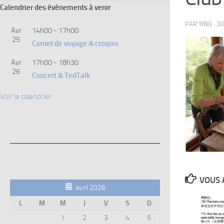
Calendrier des évènements à venir
PAR
YING
·
30
Avr
14h00
-
17h00
25
Carnet de voyage & croquis
Avr
17h00
-
18h30
26
Concert & TedTalk
Voir le calendrier
VOUS 
avril 2026
L
M
M
J
V
S
D
1
2
3
4
5