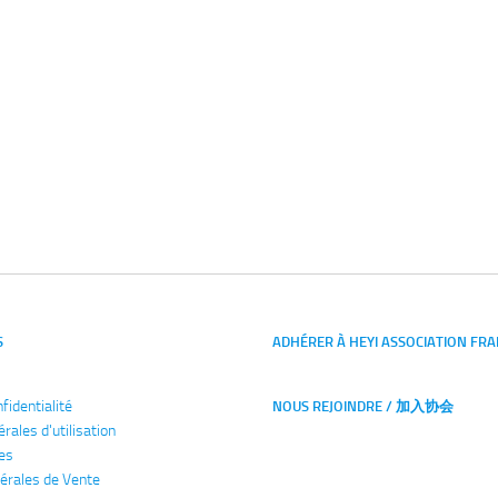
S
ADHÉRER À HEYI ASSOCIATION FRA
nfidentialité
NOUS REJOINDRE / 加入协会
érales
d'utilisation
es
érales de Vente