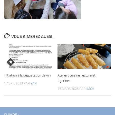
VOUS AIMEREZ AUSSI...
Initiation à la dégustation de vin
Atelier : cuisine, lecture et
figurines
4 AVRIL 2023
PAR
YAN
15 MARS 2025
PAR
JMCH
SUIVRE :