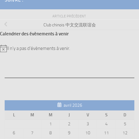
ARTICLE PRÉCÉDENT
Club chinois 中文交流联谊会
Calendrier des évènements à venir
Il n’y a pas d’évènements à venir.
Notice
avril 2026
L
M
M
J
V
S
D
1
2
3
4
5
6
7
8
9
10
11
12