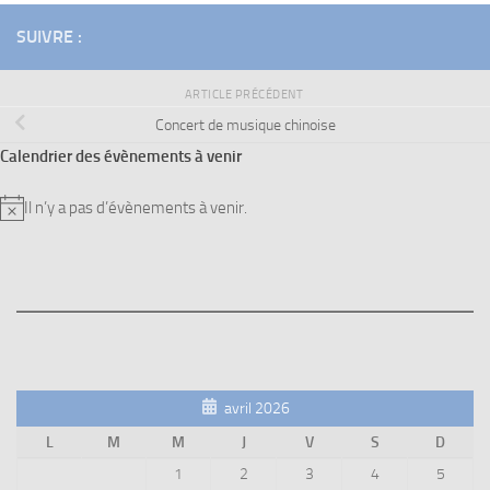
SUIVRE :
ARTICLE PRÉCÉDENT
Concert de musique chinoise
Calendrier des évènements à venir
Il n’y a pas d’évènements à venir.
Notice
avril 2026
L
M
M
J
V
S
D
1
2
3
4
5