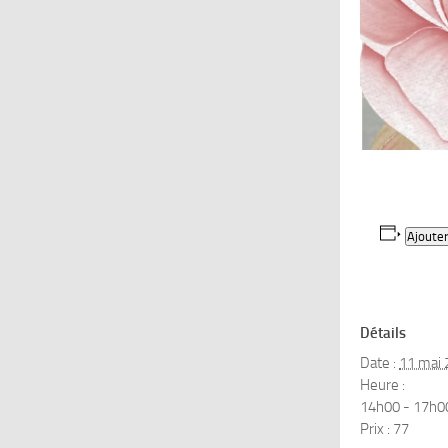
Ajouter
Détails
Date :
11 mai 
Heure :
14h00 - 17h0
Prix :
77