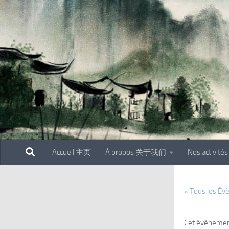
Skip to content
Accueil 主页
À propos 关于我们
Nos activit
« Tous les É
Cet évènemen