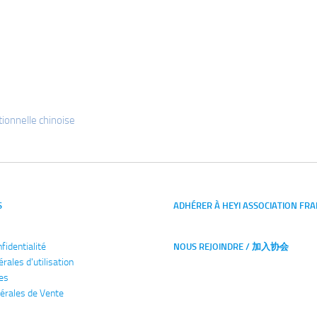
ionnelle chinoise
S
ADHÉRER À HEYI ASSOCIATION FRA
nfidentialité
NOUS REJOINDRE / 加入协会
érales
d'utilisation
es
érales de Vente