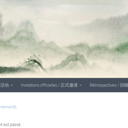
és 活动
Invitations officielles / 正式邀请
Rétrospectives / 回
vènements
t est passé.