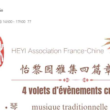
Go
@ 14h00
-
17h00
77