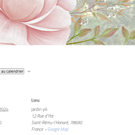
 au calendrier
Lieu
2024
jardin yili
12 Rue d'Yte
0
Saint-Rémy-l'Honoré
,
78690
France
+ Google Map