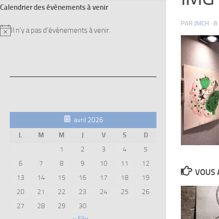
Calendrier des évènements à venir
PAR
JMCH
·
8
Il n’y a pas d’évènements à venir.
Notice
avril 2026
L
M
M
J
V
S
D
1
2
3
4
5
6
7
8
9
10
11
12
VOUS 
13
14
15
16
17
18
19
20
21
22
23
24
25
26
27
28
29
30
« Fév