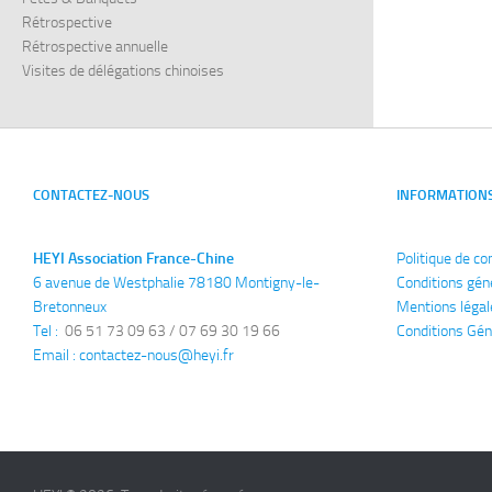
Rétrospective
Rétrospective annuelle
Visites de délégations chinoises
CONTACTEZ-NOUS
INFORMATION
HEYI Association France-Chine
Politique de co
6 avenue de Westphalie 78180 Montigny-le-
Conditions gén
Bretonneux
Mentions légal
Tel : 
 06 51 73 09 63 / 07 69 30 19 66
Conditions Gén
Email : 
contactez-nous@heyi.fr