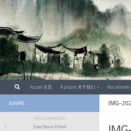
Skip to content
Accueil 主页
À propos 关于我们
Nos activit
IMG-20
SUIVRE :
ARTICLE PRÉCÉDENT
IMG
Expo Dessin Enfant