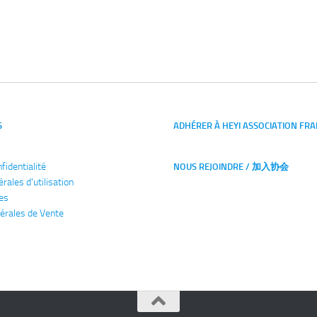
S
ADHÉRER À HEYI ASSOCIATION FRA
nfidentialité
NOUS REJOINDRE / 加入协会
érales
d'utilisation
es
érales de Vente