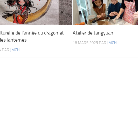
turelle de l’année du dragon et
Atelier de tangyuan
 des lanternes
18 MARS 2025
PAR
JMCH
4
PAR
JMCH