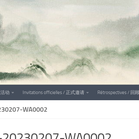
és 活动
Invitations officielles / 正式邀请
Rétrospectives / 回
230207-WA0002
-20230207-WA0002