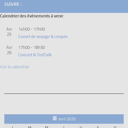
SUIVRE :
Calendrier des évènements à venir
Avr
14h00
-
17h00
25
Carnet de voyage & croquis
Avr
17h00
-
18h30
26
Concert & TedTalk
Voir le calendrier
avril 2026
L
M
M
J
V
S
D