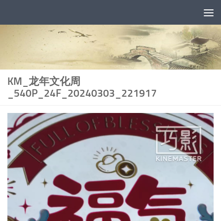
Skip to content
KM_龙年文化周
_540P_24F_20240303_221917
Lecteur
vidéo