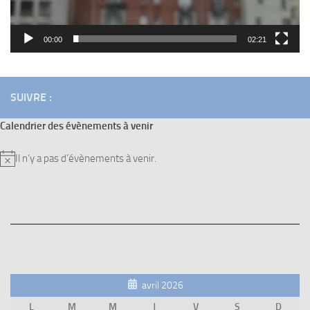
00:00
02:21
SUIVRE :
Calendrier des évènements à venir
Il n’y a pas d’évènements à venir.
Notice
avril 2026
L
M
M
J
V
S
D