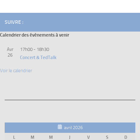
SUIVRE :
Calendrier des évènements à venir
Avr
17h00
-
18h30
26
Concert & TedTalk
Voir le calendrier
avril 2026
L
M
M
J
V
S
D