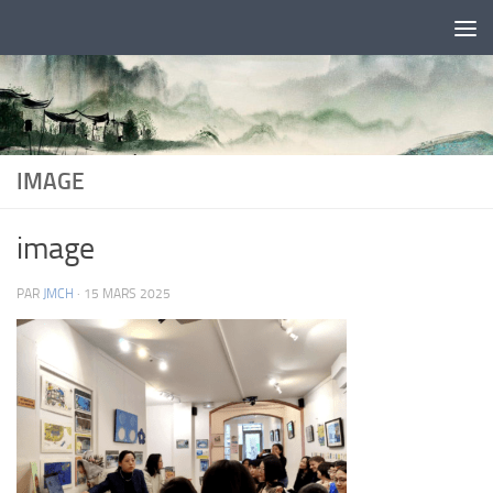
Skip to content
IMAGE
image
PAR
JMCH
·
15 MARS 2025