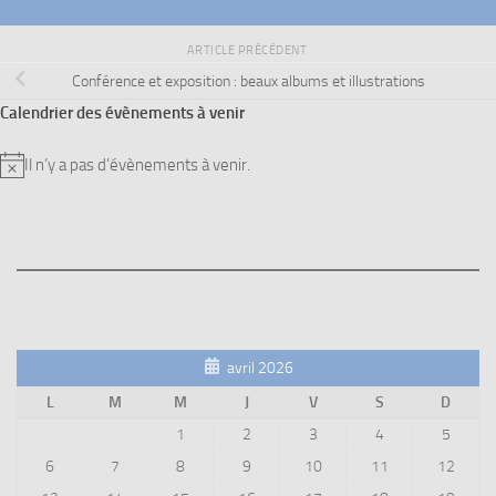
ARTICLE PRÉCÉDENT
Conférence et exposition : beaux albums et illustrations
Calendrier des évènements à venir
Il n’y a pas d’évènements à venir.
Notice
avril 2026
L
M
M
J
V
S
D
1
2
3
4
5
6
7
8
9
10
11
12