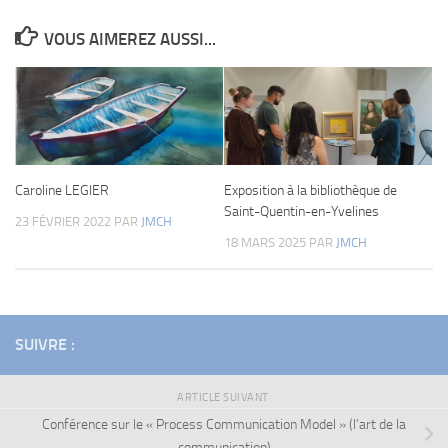
VOUS AIMEREZ AUSSI...
Caroline LEGIER
Exposition à la bibliothèque de
Saint-Quentin-en-Yvelines
23 FÉVRIER 2022
PAR
JMCH
18 MARS 2025
PAR
JMCH
SUIVRE :
ARTICLE SUIVANT
Conférence sur le « Process Communication Model » (l’art de la
communication)