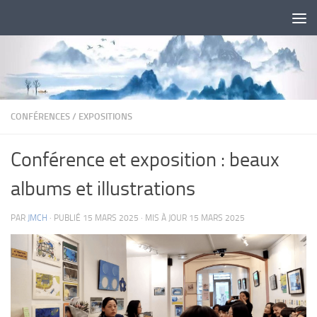
Skip to content
CONFÉRENCES
/
EXPOSITIONS
Conférence et exposition : beaux
albums et illustrations
PAR
JMCH
· PUBLIÉ
15 MARS 2025
· MIS À JOUR
15 MARS 2025