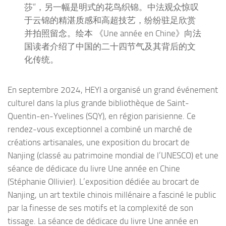
莎”，另一幅是明式的花鸟织锦。中法观众惊叹
于云锦的精湛质感和高超技艺，纷纷驻足欣赏
并拍照留念。绘本 《Une année en Chine》向法
国读者介绍了中国的二十四节气及其背后的文
化传统。
En septembre 2024, HEYI a organisé un grand événement
culturel dans la plus grande bibliothèque de Saint-
Quentin-en-Yvelines (SQY), en région parisienne. Ce
rendez-vous exceptionnel a combiné un marché de
créations artisanales, une exposition du brocart de
Nanjing (classé au patrimoine mondial de l’UNESCO) et une
séance de dédicace du livre Une année en Chine
(Stéphanie Ollivier). L’exposition dédiée au brocart de
Nanjing, un art textile chinois millénaire a fasciné le public
par la finesse de ses motifs et la complexité de son
tissage. La séance de dédicace du livre Une année en