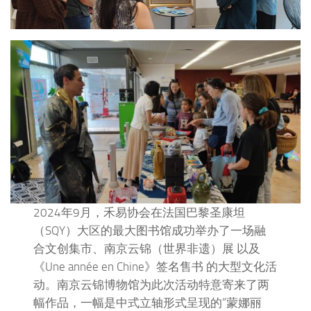
2024年9月，禾易协会在法国巴黎圣康坦
（SQY）大区的最大图书馆成功举办了一场融
合文创集市、南京云锦（世界非遗）展 以及
《Une année en Chine》签名售书 的大型文化活
动。南京云锦博物馆为此次活动特意寄来了两
幅作品，一幅是中式立轴形式呈现的“蒙娜丽