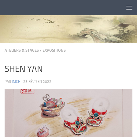
Skip to content
ATELIERS & STAGES
/
EXPOSITIONS
SHEN YAN
PAR
JMCH
·
23 FÉVRIER 2022