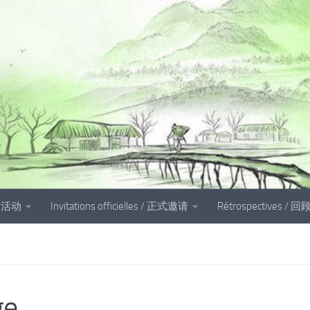
és 活动
Invitations officielles / 正式邀请
Rétrospectives / 回
ge