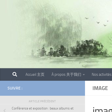
Skip to content
Accueil 主页
À propos 关于我们
Nos activit
IMAGE
SUIVRE :
ARTICLE PRÉCÉDENT
ima
Conférence et exposition : beaux albums et