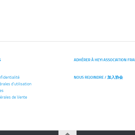
S
ADHÉRER À HEYI ASSOCIATION FRA
nfidentialité
NOUS REJOINDRE / 加入协会
érales
d'utilisation
es
érales de Vente