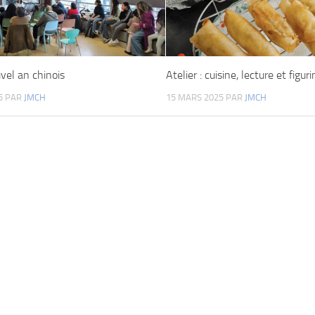
vel an chinois
Atelier : cuisine, lecture et figur
5
PAR
JMCH
15 MARS 2025
PAR
JMCH