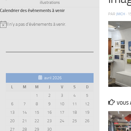
illustrations
Calendrier des évènements à venir
PAR
JMCH
·
1
Il n’y a pas d’évènements à venir.
Notice
avril 2026
L
M
M
J
V
S
D
1
2
3
4
5
VOUS 
6
7
8
9
10
11
12
13
14
15
16
17
18
19
20
21
22
23
24
25
26
27
28
29
30