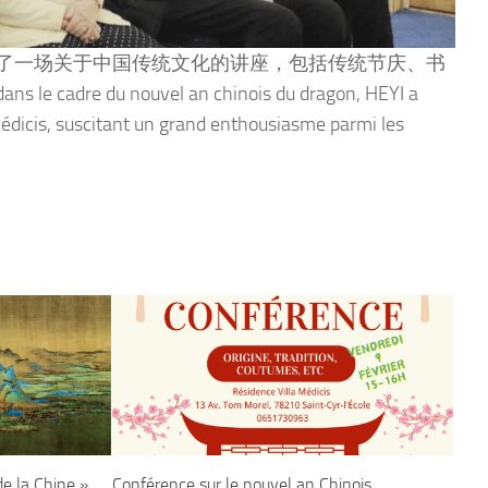
功举办了一场关于中国传统文化的讲座，包括传统节庆、书
 du nouvel an chinois du dragon, HEYI a
 Médicis, suscitant un grand enthousiasme parmi les
e la Chine »
Conférence sur le nouvel an Chinois