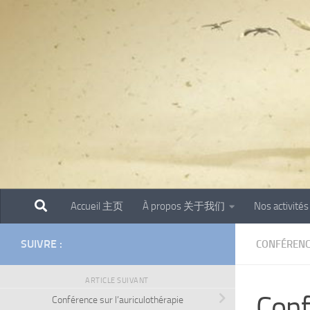
Skip to content
Accueil 主页
À propos 关于我们
Nos activit
SUIVRE :
CONFÉRENC
ARTICLE SUIVANT
Conf
Conférence sur l’auriculothérapie