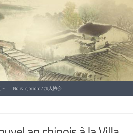
顾
Nous rejoindre / 加入协会
uvel an chinois à la Villa