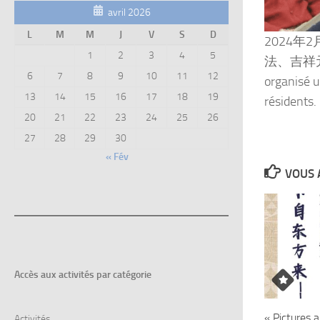
avril 2026
L
M
M
J
V
S
D
2024
1
2
3
4
5
法、吉祥元素等
6
7
8
9
10
11
12
organisé u
13
14
15
16
17
18
19
résidents.
20
21
22
23
24
25
26
27
28
29
30
« Fév
VOUS 
Accès aux
activités par catégorie
« Pictures 
Activités