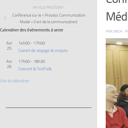
ARTICLE PRÉCÉDENT
Médi
Conférence sur le « Process Communication
Model » (l’art de la communication)
Calendrier des évènements à venir
PAR
JMCH
· 
Avr
14h00
-
17h00
25
Carnet de voyage & croquis
Avr
17h00
-
18h30
26
Concert & TedTalk
Voir le calendrier