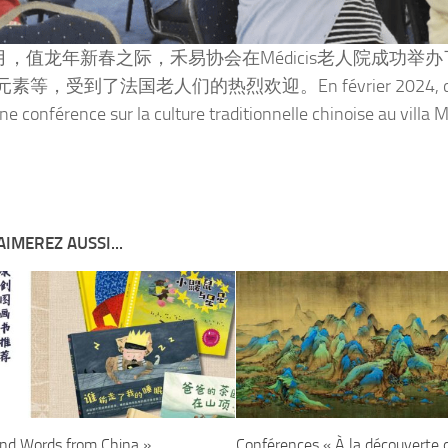
年2月，值龙年新春之际，禾易协会在Médicis老人院成
，受到了法国老人们的热烈欢迎。En février 2024, dans le cadre
ne conférence sur la culture traditionnelle chinoise au villa
AIMEREZ AUSSI...
and Words from China »
Conférences « À la découverte d