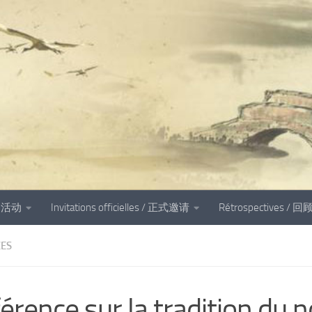
és 活动
Invitations officielles / 正式邀请
Rétrospectives / 回
ES
érence sur la tradition du no