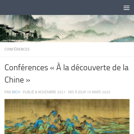
Skip to content
CONFÉRENCES
Conférences « À la découverte de la
Chine »
PAR
JMCH
· PUBLIÉ
8 NOVEMBRE 2021
· MIS À JOUR
15 MARS 2025