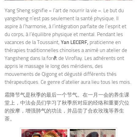
Yang Sheng signifie « l’art de nourrir la vie ». Le but du
yangsheng n’est pas seulement la santé physique. Il
aspire à l’harmonie, à l’intégration parfaite de l’esprit et
du corps, à l’équilibre physique et mental. Pendant les
vacances de la Toussaint,
Yan LECERF,
praticienne en
thérapies traditionnelles chinoises a animé un atelier de
Yangsheng dans la for
ê
t de Viroflay. Les adhérents ont
appris le massage le long des méridiens, des
mouvements de Qigong et dégusté différents thés
thérapeutiques. Ce genre d’atelier aura lieu tous les mois.
霜降节气是秋季的最后一个节气。在一月一会的养生课
堂上，中法会员们学习了秋季所对应的经络和重要穴位
的按摩，增强肺气的功法，并品尝了合欢玫瑰等养生
茶。