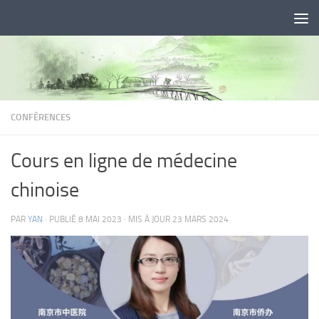
Skip to content
CONFÉRENCES
Cours en ligne de médecine
chinoise
PAR
YAN
· PUBLIÉ
8 MAI 2023
· MIS À JOUR
23 MARS 2024