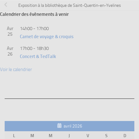
Exposition à la bibliothèque de Saint-Quentin-en-Yvelines
Calendrier des évènements à venir
Avr
14h00
-
17h00
25
Carnet de voyage & croquis
Avr
17h00
-
18h30
26
Concert & TedTalk
Voir le calendrier
avril 2026
L
M
M
J
V
S
D