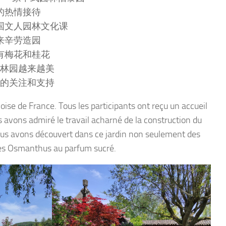
的热情接待
国文人园林文化课
来辛劳造园
有梅花和桂花
林园越来越美
的关注和支持
hinoise de France. Tous les participants ont reçu un accueil
s avons admiré le travail acharné de la construction du
ous avons découvert dans ce jardin non seulement des
 des Osmanthus au parfum sucré.