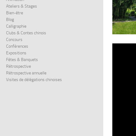
Ateliers & Stages
Bien-être
Blog
Calligraphie
Clubs & Contes chinois
Concours
Conférences
Expositions
Fêtes & Banquets
Rétrospective
Rétrospective annuelle
Visites de délégations chinoises