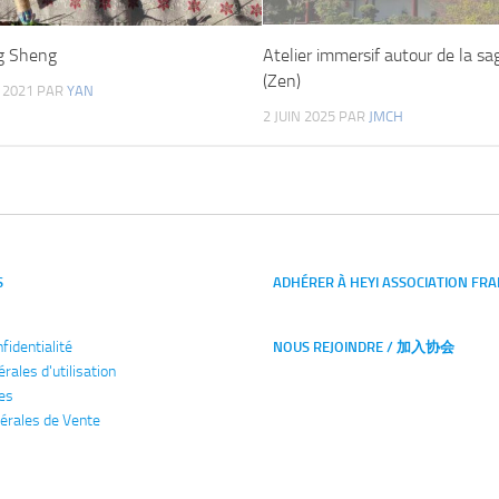
ng Sheng
Atelier immersif autour de la s
(Zen)
 2021
PAR
YAN
2 JUIN 2025
PAR
JMCH
S
ADHÉRER À HEYI ASSOCIATION FRA
nfidentialité
NOUS REJOINDRE / 加入协会
érales
d'utilisation
es
érales de Vente