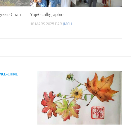
agesse Chan
Yaji3-calligraphie
18 MARS 2025
PAR
JMCH
NCE-CHINE