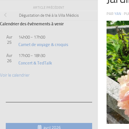
ARTICLE PRÉCÉDENT
PAR
YAN
· P
Dégustation de thé à la Villa Médicis
Calendrier des évènements à venir
Avr
14h00
-
17h00
25
Carnet de voyage & croquis
Avr
17h00
-
18h30
26
Concert & TedTalk
Voir le calendrier
avril 2026