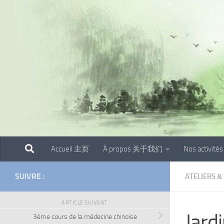
Skip to content
Accueil 主页
À propos 关于我们
Nos activit
SUIVRE :
ATELIERS &
ARTICLE SUIVANT
Jardi
3ème cours de la médecine chinoise