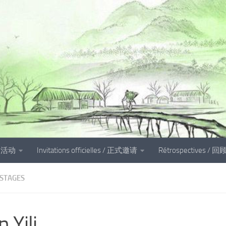
és 活动
Invitations officielles / 正式邀请
Rétrospectives / 回
 STAGES
n Yili