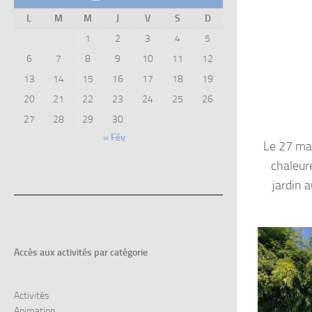
L
M
M
J
V
S
D
1
2
3
4
5
6
7
8
9
10
11
12
13
14
15
16
17
18
19
20
21
22
23
24
25
26
27
28
29
30
« Fév
Le 27 mai,
chaleure
jardin 
Accès aux
activités par catégorie
Activités
Animation