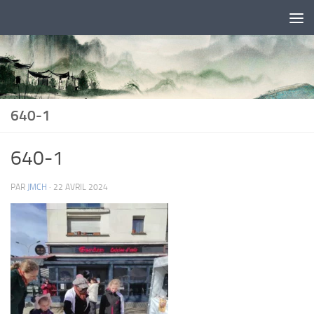
Skip to content
640-1
640-1
PAR
JMCH
·
22 AVRIL 2024