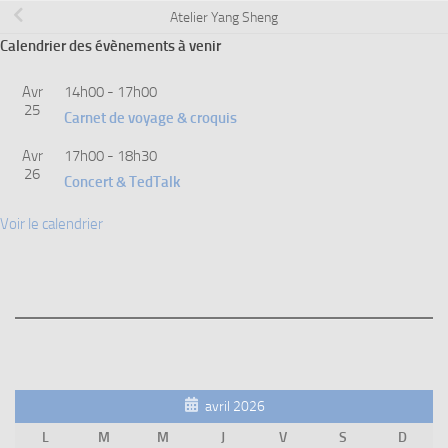
Atelier Yang Sheng
Calendrier des évènements à venir
Avr
14h00
-
17h00
25
Carnet de voyage & croquis
Avr
17h00
-
18h30
26
Concert & TedTalk
Voir le calendrier
avril 2026
L
M
M
J
V
S
D